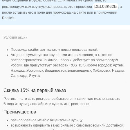
будет сохранён в буфер обмена. Если кнопка не сработала, то
DEL03K62B
рекомендуем вам вручную скопировать этот промокод
, а
после вставить его в поле для промокода на сайте или в приложении
Rostic's.
Промокод сработает только у новых пользователей.
Акция не суммируется с купонами из приложения, а также не
распространяется на комбо-наборы, действует по всем городам
России, где присутствует ресторан ROSTIC’S, кроме городов: Артем,
Находка, Уссурийск, Владивосток, Благовещенск, Хабаровск, Надым,
Салехард, Якутск
Скидка 15% на первый заказ
Ростикс — это сеть ресторанов быстрого питания, где можно заказать
блюда из курицы онлайн или купить их в ресторане.
Преимущества
разнообразное меню с акцентом на курицу;
возможность оформить заказ онлайн с самовывозом или доставкой;