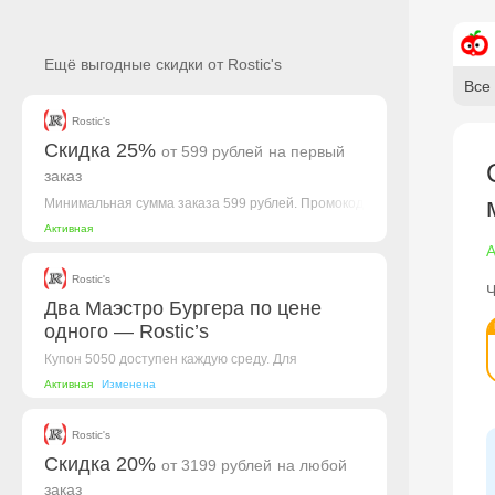
Ещё выгодные скидки от Rostic's
Все
Rostic's
Скидка 25%
от 599 рублей
на первый
заказ
Минимальная сумма заказа 599 рублей. Промокод
сработает как у новых клиентов, так и...
Активная
А
Rostic's
Ч
Два Маэстро Бургера по цене
одного — Rostic’s
Купон 5050 доступен каждую среду. Для
получения Двух Маэстро Бургера по цене одного...
Активная
Изменена
Rostic's
Скидка 20%
от 3199 рублей
на любой
заказ