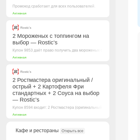
Промокод сработает для всех пользователей.
Акция не суммируется с купонами из приложения,
Активная
а...
Rostic's
2 Мороженых с топпингом на
выбор — Rostic’s
Купон 9853 даёт право получить два мороженых с
топпингом на выбор по специальной...
Активная
Rostic's
2 Ростмастера оригинальный /
острый + 2 Картофеля Фри
стандартных + 2 Соуса на выбор
— Rostic’s
Купон 8594 входит: 2 Ростмастера (оригинальный
или острый), 2 картофеля фри стандартных и...
Активная
Кафе и рестораны
Открыть все