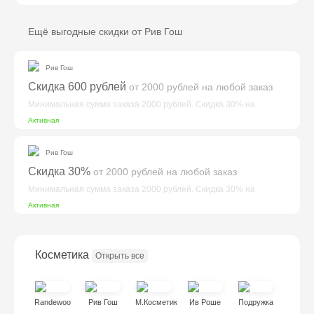
Ещё выгодные скидки от Рив Гош
Рив Гош
Скидка 600 рублей
от 2000 рублей
на любой заказ
Минимальная сумма заказа 2000 рублей. Скидка 30% на
первый и все повторные заказы....
Активная
Рив Гош
Скидка 30%
от 2000 рублей
на любой заказ
Минимальная сумма заказа 2000 рублей. Скидка 30% на
первый и все повторные заказы....
Активная
Косметика
Открыть все
Randewoo
Рив Гош
М.Косметик
Ив Роше
Подружка